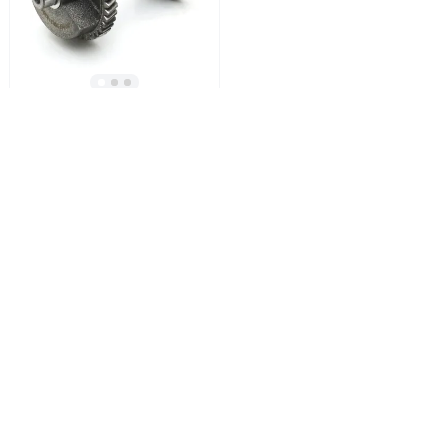
Арт. Р215
ВАЛ БАЛАНСИРА ДЛЯ
ДВИГАТЕЛЯ HONDA GX390
LIFAN 188F-192F, G270-420Н
Осталось мало
1 320,00 ₽