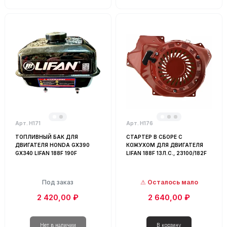
Запчасти для инструментов
Запчасти для строительных инструментов
Инструменты
Картер для бензинового двигателя
Кожух для бензинового двигателя
Крыльчатка для бензинового двигателя
Поршневая группа для бензинового двигателя
Ручка стартера для бензинового двигателя
Сальник для бензинового двигателя
Арт. Н171
Арт. Н176
Топливные насосы (ТНВД) для дизельных двигателей
ТОПЛИВНЫЙ БАК ДЛЯ
СТАРТЕР В СБОРЕ С
ДВИГАТЕЛЯ HONDA GX390
КОЖУХОМ ДЛЯ ДВИГАТЕЛЯ
Щуп масляный для бензинового двигателя
GX340 LIFAN 188F 190F
LIFAN 188F 13Л.С., 23100/182F
Под заказ
Осталось мало
2 420,00 ₽
2 640,00 ₽