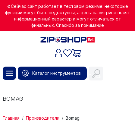
Перейти к основному содержанию
⚙️Сейчас сайт работает в тестовом режиме: некоторые
функции могут быть недоступны, а цены на витрине носят
информационный характер и могут отличаться от
финальных. Спасибо за понимание
Каталог инструментов
Поиск
BOMAG
СТРОКА НАВИГАЦИИ
Главная
Производители
Bomag