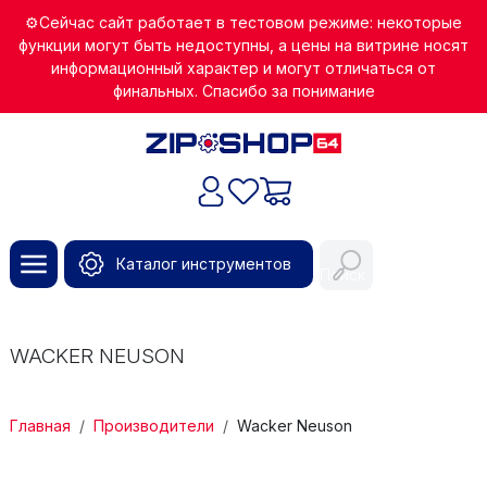
Перейти к основному содержанию
⚙️Сейчас сайт работает в тестовом режиме: некоторые
функции могут быть недоступны, а цены на витрине носят
информационный характер и могут отличаться от
финальных. Спасибо за понимание
Каталог инструментов
Поиск
WACKER NEUSON
СТРОКА НАВИГАЦИИ
Главная
Производители
Wacker Neuson