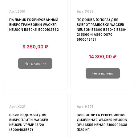
Арт. Б361
Арт. У056
ПЫЛЬНИК ГОФРИРОВАННЫЙ
ПОДОШВА (ОПОРА) ДЛЯ
ВИБРОТРАМБОВКИ WACKER
ВИБРОТРАМБОВКИ WACKER
NEUSON BS50-2I 5000102862
NEUSON BS600 BS60-2 BS60-
2I BS60-4 AS60 DS70
5100042451
9 350,00 ₽
14 300,00 ₽
Арт. Х221
Арт. Н371
ШКИВ ВЕДОМЫЙ ДЛЯ
ВИБРОПЛИТА РЕВЕРСИВНАЯ
ВИБРОПЛИТЫ WACKER
ДИЗЕЛЬНАЯ WACKER NEUSON
NEUSEN VP/MP 15/20
DPU 6555 HEHAP 5100009638
(5000403567)
(520 КГ)