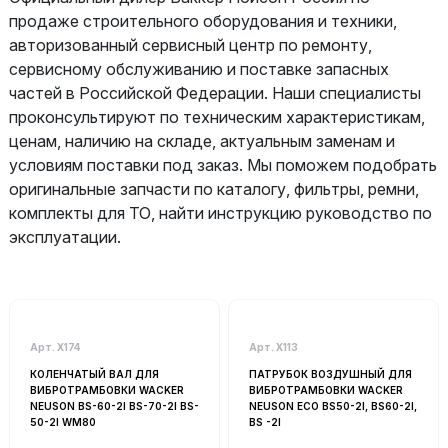
продаже строительного оборудования и техники,
авторизованный сервисный центр по ремонту,
сервисному обслуживанию и поставке запасных
частей в Российской Федерации. Наши специалисты
проконсультируют по техническим характеристикам,
ценам, наличию на складе, актуальным заменам и
условиям поставки под заказ. Мы поможем подобрать
оригинальные запчасти по каталогу, фильтры, ремни,
комплекты для ТО, найти инструкцию руководство по
эксплуатации.
Каталог
Арт. Х174
Арт. Х113
- Любой -
КОЛЕНЧАТЫЙ ВАЛ ДЛЯ
ПАТРУБОК ВОЗДУШНЫЙ ДЛЯ
ВИБРОТРАМБОВКИ WACKER
ВИБРОТРАМБОВКИ WACKER
Амортизатор (подушка) для виброплиты
NEUSON BS-60-2I BS-70-2I BS-
NEUSON ECO BS50-2I, BS60-2I,
Виброплиты
50-2I WM80
BS -2I