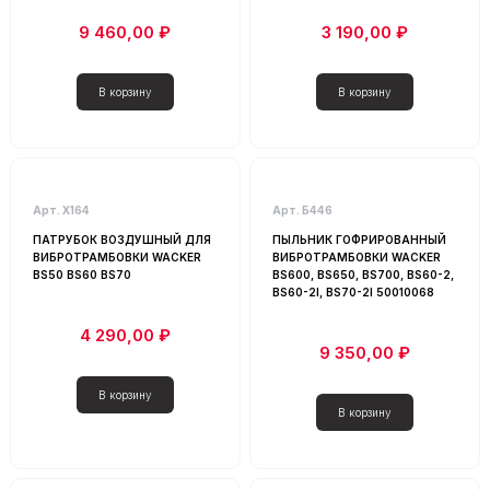
Запчасти для виброплит
9 460,00 ₽
3 190,00 ₽
Запчасти для вибротрамбовок
Запчасти для инструментов
Запчасти для строительных инструментов
Инструменты
Коленчатый вал для вибротрамбовки
Патрубок воздушный для вибротрамбовки
Арт. Х164
Арт. Б446
Подошва (опора) для вибротрамбовки
ПАТРУБОК ВОЗДУШНЫЙ ДЛЯ
ПЫЛЬНИК ГОФРИРОВАННЫЙ
Прочие запчасти
ВИБРОТРАМБОВКИ WACKER
ВИБРОТРАМБОВКИ WACKER
BS50 BS60 BS70
BS600, BS650, BS700, BS60-2,
Пыльник (гофра) для вибротрамбовки
BS60-2I, BS70-2I 50010068
Строительный инструмент
4 290,00 ₽
9 350,00 ₽