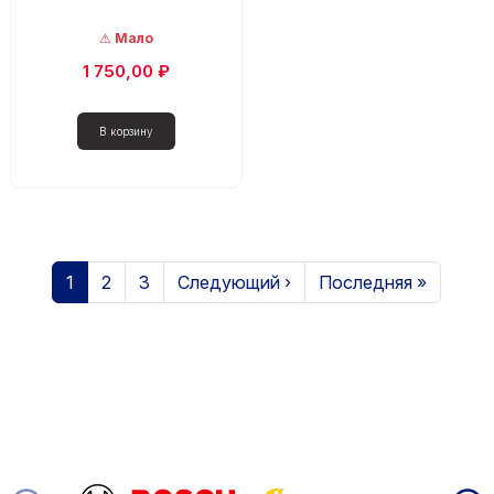
Мало
1 750,00 ₽
Нумерация страниц
Страница
Страница
Страница
Следующая страница
Последняя страниц
1
2
3
Следующий ›
Последняя »