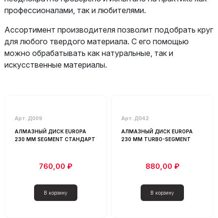
профессионалами, так и любителями.
Ассортимент производителя позволит подобрать круг
для любого твердого материала. С его помощью
можно обрабатывать как натуральные, так и
искусственные материалы.
Каталог
Арт. Д009
Арт. Д042
- Любой -
АЛМАЗНЫЙ ДИСК EUROPA
АЛМАЗНЫЙ ДИСК EUROPA
230 ММ SEGMENT СТАНДАРТ
230 ММ TURBO-SEGMENT
Алмазные диски по асфальту, свежему бетону
Алмазные диски по бетону железобетону
760,00 ₽
880,00 ₽
Алмазные диски по бетону, асфальту
Расходные материалы