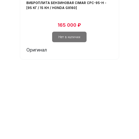
ВИБРОПЛИТА БЕНЗИНОВАЯ CIMAR CPC-95-H -
ВИБРО
[95 КГ / 15 КН / HONDA GX160]
ГИДРАВ
ЭЛ. СТ
165 000 ₽
Оригинал