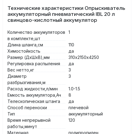
Технические характеристики Опрыскиватель
аккумуляторный пневматический IBL 20 л
свинцово-кислотный аккумулятор
Количество аккумуляторов
1
в комплекте,шт
Длина шланга,см
110
Химостойкость
да
Размер (ДхШхВ),мм
310х2150х4250
Регулировка распыления
да
Вес нетто,кг
3
Диаметр
3
разбрызгивания,м
Расход жидкости,л/мин
1.0-1.5
Емкость аккумулятора,Ач
8
Телескопическая штанга
да
Способ переноски
плечевой
Тип
аккумуляторный
Время непрерывной
120
работы,минут
Материал
полипропилен